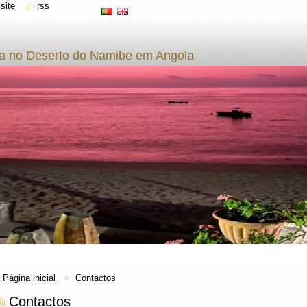
site
rss
ca no Deserto do Namibe em Angola
Página inicial
Contactos
Contactos