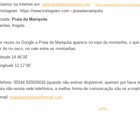
tamos na Internet em:
www.praiadamariquita.com
https://www.facebook.com/prai
Instagram https://www.instagram.com › praiadamariquita
orada:
Praia da Mariquita
mibe, Angola
r vezes no Google a Praia da Mariquita aparece no topo da montanha, o que e
z do rio seco, no vale entre as montanhas.
titude 14 46´00´
ngitude 12 17´00´
lefone: 00244 925026016 (quando não estiver disponível, queiram por favor 
aia não existe rede telefónica, a melhor forma de comunicação são os e-mail
mail:
praiadamariquita@gmail.com