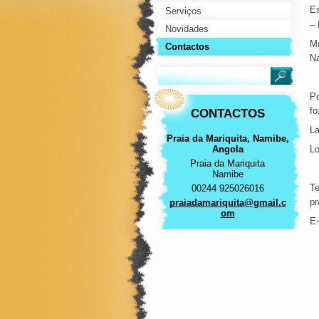
Es
Serviços
– 
Novidades
M
Contactos
Na
Po
fo
CONTACTOS
La
Praia da Mariquita, Namibe,
Angola
Lo
Praia da Mariquita
Namibe
Te
00244 925026016
pr
praiadam
ariquita
@gmail.c
om
E-